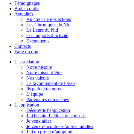
Témoignages
Boîte à outils
Actualités
Au cœur de nos actions
Les Chroniques du Nid
La Lettre du Nid
Les rapports d’activité
Evénements
Contacts
Faire un don
L’association
Notre histoire
Notre raison d’être
Nos valeurs
Le rayonnement de l’asso
Ils parlent de nous
L’équipe
Partenaires et mécènes
L’application
Découvrir l’application
J’ai besoin d’aide et de conseils
Je veux aider
Je veux rencontrer d’autres familles
J’ai un projet d’adoption