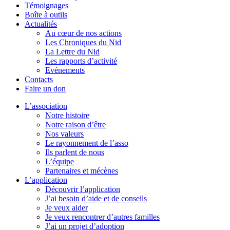
Témoignages
Boîte à outils
Actualités
Au cœur de nos actions
Les Chroniques du Nid
La Lettre du Nid
Les rapports d’activité
Evénements
Contacts
Faire un don
L’association
Notre histoire
Notre raison d’être
Nos valeurs
Le rayonnement de l’asso
Ils parlent de nous
L’équipe
Partenaires et mécènes
L’application
Découvrir l’application
J’ai besoin d’aide et de conseils
Je veux aider
Je veux rencontrer d’autres familles
J’ai un projet d’adoption