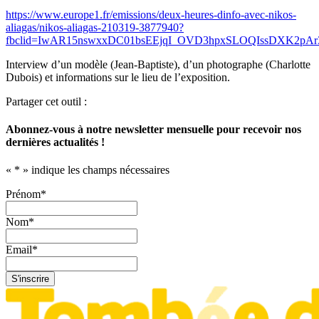
https://www.europe1.fr/emissions/deux-heures-dinfo-avec-nikos-
aliagas/nikos-aliagas-210319-3877940?
fbclid=IwAR15nswxxDC01bsEEjqI_OVD3hpxSLOQIssDXK2pAr
Interview d’un modèle (Jean-Baptiste), d’un photographe (Charlotte
Dubois) et informations sur le lieu de l’exposition.
Partager cet outil :
Abonnez-vous à notre newsletter mensuelle pour recevoir nos
dernières actualités !
«
*
» indique les champs nécessaires
Prénom
*
Nom
*
Email
*