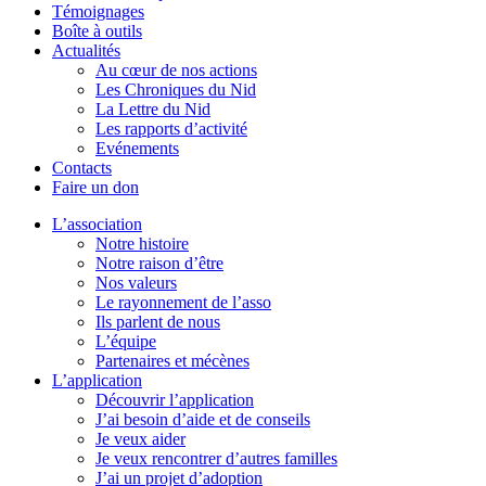
Témoignages
Boîte à outils
Actualités
Au cœur de nos actions
Les Chroniques du Nid
La Lettre du Nid
Les rapports d’activité
Evénements
Contacts
Faire un don
L’association
Notre histoire
Notre raison d’être
Nos valeurs
Le rayonnement de l’asso
Ils parlent de nous
L’équipe
Partenaires et mécènes
L’application
Découvrir l’application
J’ai besoin d’aide et de conseils
Je veux aider
Je veux rencontrer d’autres familles
J’ai un projet d’adoption