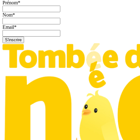
Prénom
*
Nom
*
Email
*