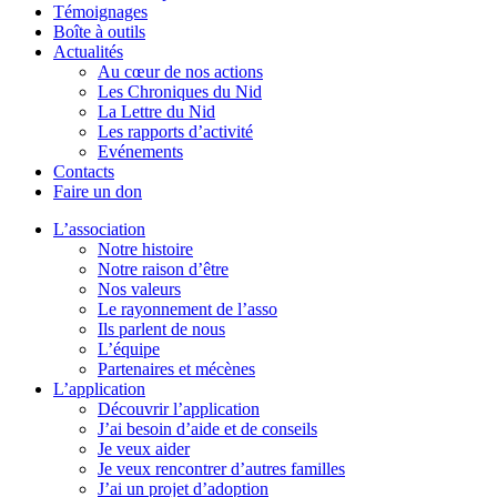
Témoignages
Boîte à outils
Actualités
Au cœur de nos actions
Les Chroniques du Nid
La Lettre du Nid
Les rapports d’activité
Evénements
Contacts
Faire un don
L’association
Notre histoire
Notre raison d’être
Nos valeurs
Le rayonnement de l’asso
Ils parlent de nous
L’équipe
Partenaires et mécènes
L’application
Découvrir l’application
J’ai besoin d’aide et de conseils
Je veux aider
Je veux rencontrer d’autres familles
J’ai un projet d’adoption