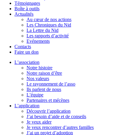
Témoignages
Boîte à outils
Actualités
Au cœur de nos actions
Les Chroniques du Nid
La Lettre du Nid
Les rapports d’activité
Evénements
Contacts
Faire un don
L’association
Notre histoire
Notre raison d’être
Nos valeurs
Le rayonnement de l’asso
Ils parlent de nous
L’équipe
Partenaires et mécènes
L’application
Découvrir l’application
J’ai besoin d’aide et de conseils
Je veux aider
Je veux rencontrer d’autres familles
J’ai un projet d’adoption