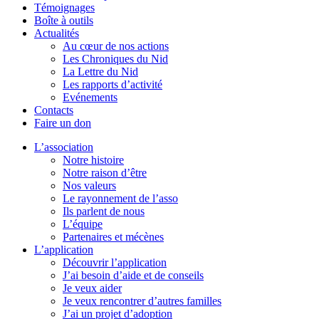
Témoignages
Boîte à outils
Actualités
Au cœur de nos actions
Les Chroniques du Nid
La Lettre du Nid
Les rapports d’activité
Evénements
Contacts
Faire un don
L’association
Notre histoire
Notre raison d’être
Nos valeurs
Le rayonnement de l’asso
Ils parlent de nous
L’équipe
Partenaires et mécènes
L’application
Découvrir l’application
J’ai besoin d’aide et de conseils
Je veux aider
Je veux rencontrer d’autres familles
J’ai un projet d’adoption