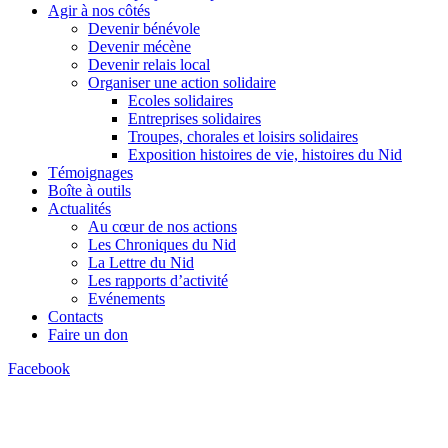
Agir à nos côtés
Devenir bénévole
Devenir mécène
Devenir relais local
Organiser une action solidaire
Ecoles solidaires
Entreprises solidaires
Troupes, chorales et loisirs solidaires
Exposition histoires de vie, histoires du Nid
Témoignages
Boîte à outils
Actualités
Au cœur de nos actions
Les Chroniques du Nid
La Lettre du Nid
Les rapports d’activité
Evénements
Contacts
Faire un don
Facebook