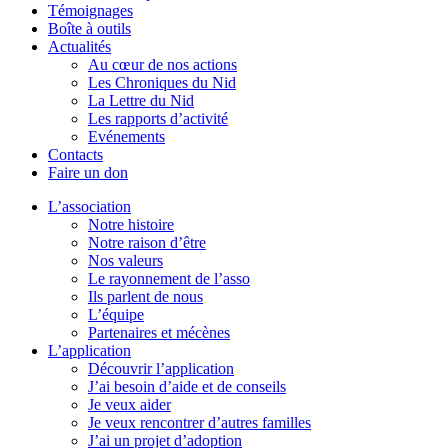
Témoignages
Boîte à outils
Actualités
Au cœur de nos actions
Les Chroniques du Nid
La Lettre du Nid
Les rapports d’activité
Evénements
Contacts
Faire un don
L’association
Notre histoire
Notre raison d’être
Nos valeurs
Le rayonnement de l’asso
Ils parlent de nous
L’équipe
Partenaires et mécènes
L’application
Découvrir l’application
J’ai besoin d’aide et de conseils
Je veux aider
Je veux rencontrer d’autres familles
J’ai un projet d’adoption