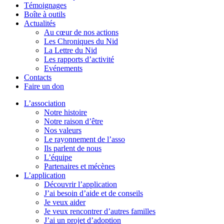
Témoignages
Boîte à outils
Actualités
Au cœur de nos actions
Les Chroniques du Nid
La Lettre du Nid
Les rapports d’activité
Evénements
Contacts
Faire un don
L’association
Notre histoire
Notre raison d’être
Nos valeurs
Le rayonnement de l’asso
Ils parlent de nous
L’équipe
Partenaires et mécènes
L’application
Découvrir l’application
J’ai besoin d’aide et de conseils
Je veux aider
Je veux rencontrer d’autres familles
J’ai un projet d’adoption