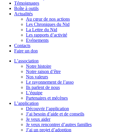
Témoignages
Boîte à outils
Actualités
Au cœur de nos actions
Les Chroniques du Nid
La Lettre du Nid
Les rapports d’activité
Evénements
Contacts
Faire un don
L’association
Notre histoire
Notre raison d’être
Nos valeurs
Le rayonnement de l’asso
Ils parlent de nous
L’équipe
Partenaires et mécènes
L’application
Découvrir l’application
J’ai besoin d’aide et de conseils
Je veux aider
Je veux rencontrer d’autres familles
J’ai un projet d’adoption