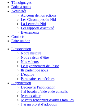
Témoignages
Boîte à outils
Actualités
Au cœur de nos actions
Les Chroniques du Nid
La Lettre du Nid
Les rapports d’activité
Evénements
Contacts
Faire un don
L’association
Notre histoire
Notre raison d’être
Nos valeurs
Le rayonnement de l’asso
Ils parlent de nous
L’équipe
Partenaires et mécènes
L’application
Découvrir l’application
J’ai besoin d’aide et de conseils
Je veux aider
Je veux rencontrer d’autres familles
J’ai un projet d’adoption