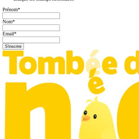
Prénom
*
Nom
*
Email
*
S'inscrire