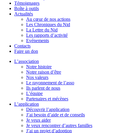
Témoignages
Boîte à outils
Actualités
Au cœur de nos actions
Les Chroniques du Nid
La Lettre du Nid
Les rapports d’activité
Evénements
Contacts
Faire un don
L’association
Notre histoire
Notre raison d’être
Nos valeurs
Le rayonnement de l’asso
Ils parlent de nous
L’équipe
Partenaires et mécènes
L’application
Découvrir l’application
J’ai besoin d’aide et de conseils
Je veux aider
Je veux rencontrer d’autres familles
J’ai un projet d’adoption