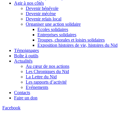
Agir à nos côtés
Devenir bénévole
Devenir mécène
Devenir relais local
Organiser une action solidaire
Ecoles solidaires
Entreprises solidaires
Troupes, chorales et loisirs solidaires
Exposition histoires de vie, histoires du Nid
Témoignages
Boîte à outils
Actualités
Au cœur de nos actions
Les Chroniques du Nid
La Lettre du Nid
Les rapports d’activité
Evénements
Contacts
Faire un don
Facebook