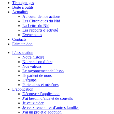
Témoignages
Boîte à outils
Actualités
Au cœur de nos actions
Les Chroniques du Nid
La Lettre du Nid
Les rapports d’activité
Evénements
Contacts
Faire un don
L’association
Notre histoire
Notre raison d’être
Nos valeurs
Le rayonnement de l’asso
Ils parlent de nous
L’équipe
Partenaires et mécènes
L’application
Découvrir l’application
J’ai besoin d’aide et de conseils
Je veux aider
Je veux rencontrer d’autres familles
J’ai un projet d’adoption