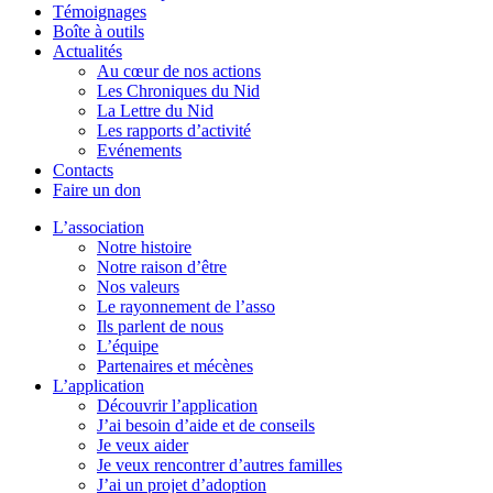
Témoignages
Boîte à outils
Actualités
Au cœur de nos actions
Les Chroniques du Nid
La Lettre du Nid
Les rapports d’activité
Evénements
Contacts
Faire un don
L’association
Notre histoire
Notre raison d’être
Nos valeurs
Le rayonnement de l’asso
Ils parlent de nous
L’équipe
Partenaires et mécènes
L’application
Découvrir l’application
J’ai besoin d’aide et de conseils
Je veux aider
Je veux rencontrer d’autres familles
J’ai un projet d’adoption