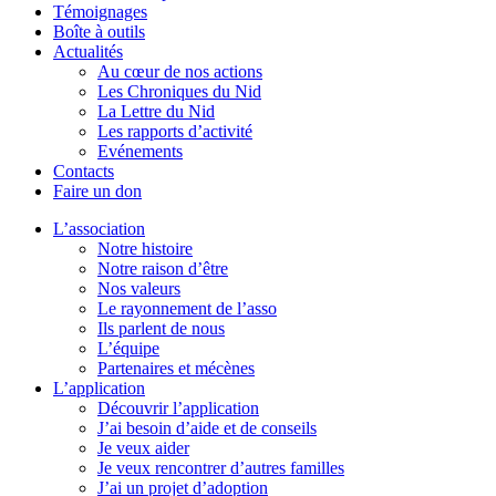
Témoignages
Boîte à outils
Actualités
Au cœur de nos actions
Les Chroniques du Nid
La Lettre du Nid
Les rapports d’activité
Evénements
Contacts
Faire un don
L’association
Notre histoire
Notre raison d’être
Nos valeurs
Le rayonnement de l’asso
Ils parlent de nous
L’équipe
Partenaires et mécènes
L’application
Découvrir l’application
J’ai besoin d’aide et de conseils
Je veux aider
Je veux rencontrer d’autres familles
J’ai un projet d’adoption