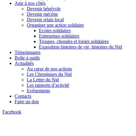
Agir à nos côtés
Devenir bénévole
Devenir mécène
Devenir relais local
Organiser une action solidaire
Ecoles solidaires
Entreprises solidaires
Troupes, chorales et loisirs solidaires
Exposition histoires de vie, histoires du Nid
Témoignages
Boîte à outils
Actualités
Au cœur de nos actions
Les Chroniques du Nid
La Lettre du Nid
Les rapports d’activité
Evénements
Contacts
Faire un don
Facebook