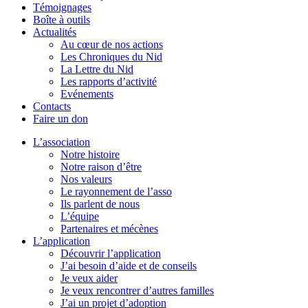
Témoignages
Boîte à outils
Actualités
Au cœur de nos actions
Les Chroniques du Nid
La Lettre du Nid
Les rapports d’activité
Evénements
Contacts
Faire un don
L’association
Notre histoire
Notre raison d’être
Nos valeurs
Le rayonnement de l’asso
Ils parlent de nous
L’équipe
Partenaires et mécènes
L’application
Découvrir l’application
J’ai besoin d’aide et de conseils
Je veux aider
Je veux rencontrer d’autres familles
J’ai un projet d’adoption