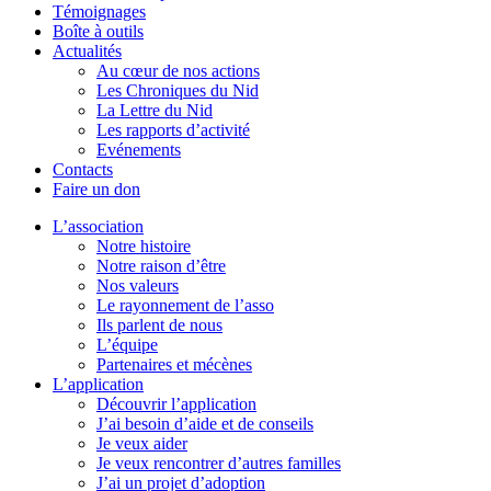
Témoignages
Boîte à outils
Actualités
Au cœur de nos actions
Les Chroniques du Nid
La Lettre du Nid
Les rapports d’activité
Evénements
Contacts
Faire un don
L’association
Notre histoire
Notre raison d’être
Nos valeurs
Le rayonnement de l’asso
Ils parlent de nous
L’équipe
Partenaires et mécènes
L’application
Découvrir l’application
J’ai besoin d’aide et de conseils
Je veux aider
Je veux rencontrer d’autres familles
J’ai un projet d’adoption