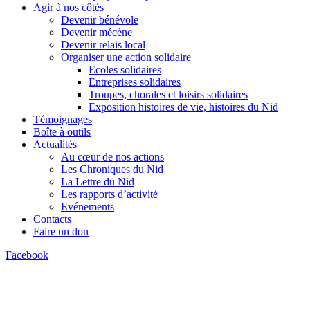
Agir à nos côtés
Devenir bénévole
Devenir mécène
Devenir relais local
Organiser une action solidaire
Ecoles solidaires
Entreprises solidaires
Troupes, chorales et loisirs solidaires
Exposition histoires de vie, histoires du Nid
Témoignages
Boîte à outils
Actualités
Au cœur de nos actions
Les Chroniques du Nid
La Lettre du Nid
Les rapports d’activité
Evénements
Contacts
Faire un don
Facebook