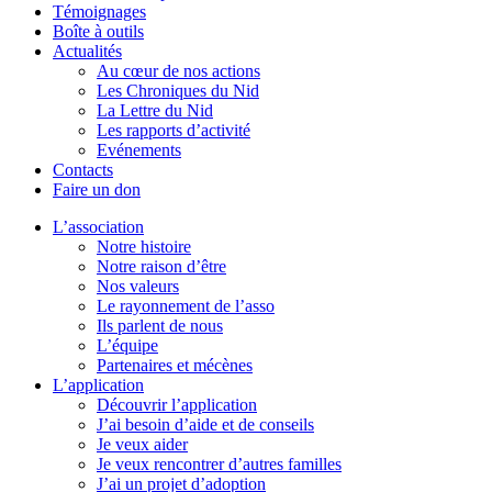
Témoignages
Boîte à outils
Actualités
Au cœur de nos actions
Les Chroniques du Nid
La Lettre du Nid
Les rapports d’activité
Evénements
Contacts
Faire un don
L’association
Notre histoire
Notre raison d’être
Nos valeurs
Le rayonnement de l’asso
Ils parlent de nous
L’équipe
Partenaires et mécènes
L’application
Découvrir l’application
J’ai besoin d’aide et de conseils
Je veux aider
Je veux rencontrer d’autres familles
J’ai un projet d’adoption