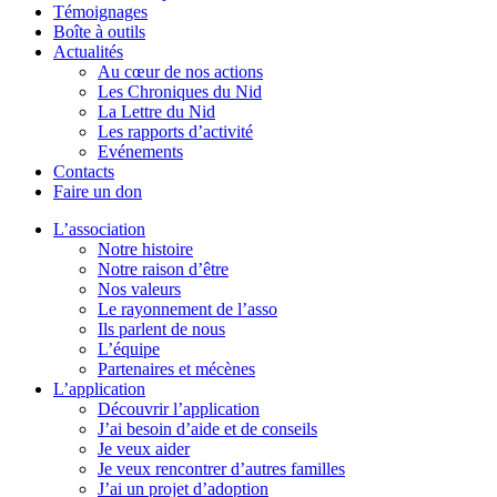
Témoignages
Boîte à outils
Actualités
Au cœur de nos actions
Les Chroniques du Nid
La Lettre du Nid
Les rapports d’activité
Evénements
Contacts
Faire un don
L’association
Notre histoire
Notre raison d’être
Nos valeurs
Le rayonnement de l’asso
Ils parlent de nous
L’équipe
Partenaires et mécènes
L’application
Découvrir l’application
J’ai besoin d’aide et de conseils
Je veux aider
Je veux rencontrer d’autres familles
J’ai un projet d’adoption