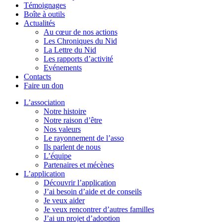
Témoignages
Boîte à outils
Actualités
Au cœur de nos actions
Les Chroniques du Nid
La Lettre du Nid
Les rapports d’activité
Evénements
Contacts
Faire un don
L’association
Notre histoire
Notre raison d’être
Nos valeurs
Le rayonnement de l’asso
Ils parlent de nous
L’équipe
Partenaires et mécènes
L’application
Découvrir l’application
J’ai besoin d’aide et de conseils
Je veux aider
Je veux rencontrer d’autres familles
J’ai un projet d’adoption