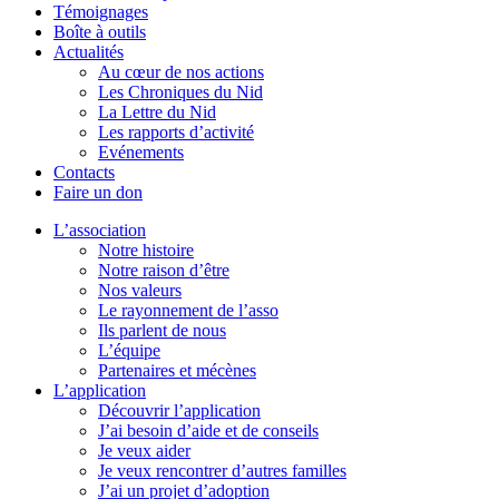
Témoignages
Boîte à outils
Actualités
Au cœur de nos actions
Les Chroniques du Nid
La Lettre du Nid
Les rapports d’activité
Evénements
Contacts
Faire un don
L’association
Notre histoire
Notre raison d’être
Nos valeurs
Le rayonnement de l’asso
Ils parlent de nous
L’équipe
Partenaires et mécènes
L’application
Découvrir l’application
J’ai besoin d’aide et de conseils
Je veux aider
Je veux rencontrer d’autres familles
J’ai un projet d’adoption