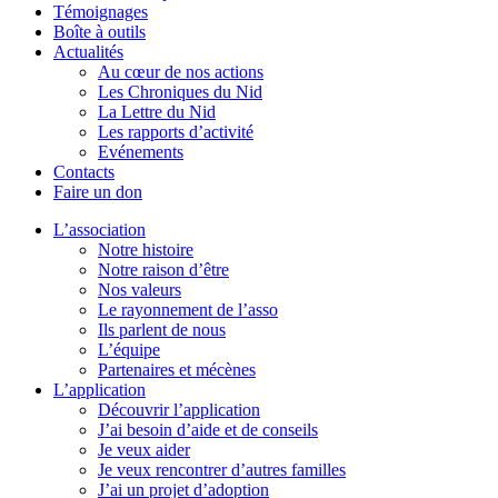
Témoignages
Boîte à outils
Actualités
Au cœur de nos actions
Les Chroniques du Nid
La Lettre du Nid
Les rapports d’activité
Evénements
Contacts
Faire un don
L’association
Notre histoire
Notre raison d’être
Nos valeurs
Le rayonnement de l’asso
Ils parlent de nous
L’équipe
Partenaires et mécènes
L’application
Découvrir l’application
J’ai besoin d’aide et de conseils
Je veux aider
Je veux rencontrer d’autres familles
J’ai un projet d’adoption