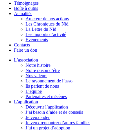
Témoignages
Boîte à outils
Actualités
Au cœur de nos actions
Les Chroniques du Nid
La Lettre du Nid
Les rapports d’activité
Evénements
Contacts
Faire un don
L’association
Notre histoire
Notre raison d’être
Nos valeurs
Le rayonnement de l’asso
Ils parlent de nous
L’équipe
Partenaires et mécènes
L’application
Découvrir l’application
J’ai besoin d’aide et de conseils
Je veux aider
Je veux rencontrer d’autres familles
J’ai un projet d’adoption