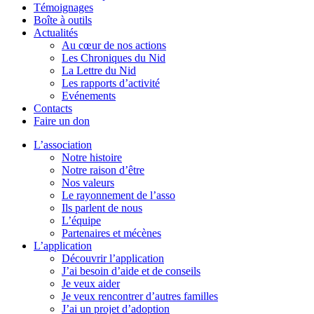
Témoignages
Boîte à outils
Actualités
Au cœur de nos actions
Les Chroniques du Nid
La Lettre du Nid
Les rapports d’activité
Evénements
Contacts
Faire un don
L’association
Notre histoire
Notre raison d’être
Nos valeurs
Le rayonnement de l’asso
Ils parlent de nous
L’équipe
Partenaires et mécènes
L’application
Découvrir l’application
J’ai besoin d’aide et de conseils
Je veux aider
Je veux rencontrer d’autres familles
J’ai un projet d’adoption