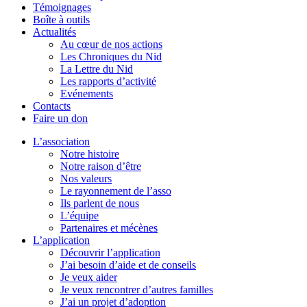
Témoignages
Boîte à outils
Actualités
Au cœur de nos actions
Les Chroniques du Nid
La Lettre du Nid
Les rapports d’activité
Evénements
Contacts
Faire un don
L’association
Notre histoire
Notre raison d’être
Nos valeurs
Le rayonnement de l’asso
Ils parlent de nous
L’équipe
Partenaires et mécènes
L’application
Découvrir l’application
J’ai besoin d’aide et de conseils
Je veux aider
Je veux rencontrer d’autres familles
J’ai un projet d’adoption