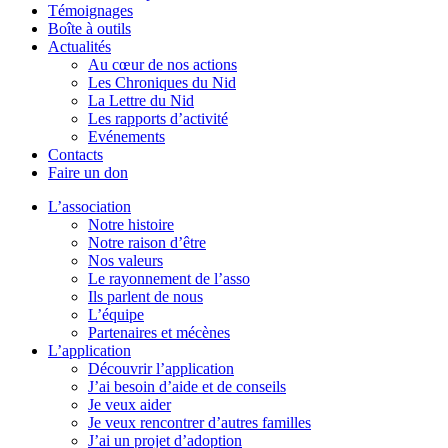
Témoignages
Boîte à outils
Actualités
Au cœur de nos actions
Les Chroniques du Nid
La Lettre du Nid
Les rapports d’activité
Evénements
Contacts
Faire un don
L’association
Notre histoire
Notre raison d’être
Nos valeurs
Le rayonnement de l’asso
Ils parlent de nous
L’équipe
Partenaires et mécènes
L’application
Découvrir l’application
J’ai besoin d’aide et de conseils
Je veux aider
Je veux rencontrer d’autres familles
J’ai un projet d’adoption