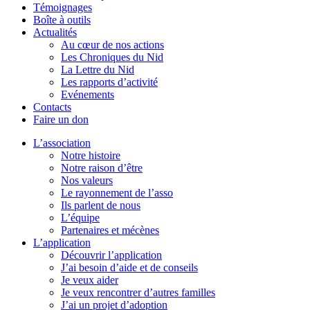
Témoignages
Boîte à outils
Actualités
Au cœur de nos actions
Les Chroniques du Nid
La Lettre du Nid
Les rapports d’activité
Evénements
Contacts
Faire un don
L’association
Notre histoire
Notre raison d’être
Nos valeurs
Le rayonnement de l’asso
Ils parlent de nous
L’équipe
Partenaires et mécènes
L’application
Découvrir l’application
J’ai besoin d’aide et de conseils
Je veux aider
Je veux rencontrer d’autres familles
J’ai un projet d’adoption