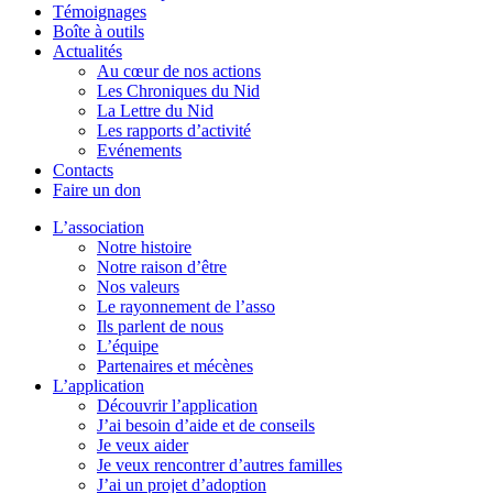
Témoignages
Boîte à outils
Actualités
Au cœur de nos actions
Les Chroniques du Nid
La Lettre du Nid
Les rapports d’activité
Evénements
Contacts
Faire un don
L’association
Notre histoire
Notre raison d’être
Nos valeurs
Le rayonnement de l’asso
Ils parlent de nous
L’équipe
Partenaires et mécènes
L’application
Découvrir l’application
J’ai besoin d’aide et de conseils
Je veux aider
Je veux rencontrer d’autres familles
J’ai un projet d’adoption