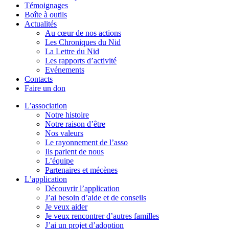
Témoignages
Boîte à outils
Actualités
Au cœur de nos actions
Les Chroniques du Nid
La Lettre du Nid
Les rapports d’activité
Evénements
Contacts
Faire un don
L’association
Notre histoire
Notre raison d’être
Nos valeurs
Le rayonnement de l’asso
Ils parlent de nous
L’équipe
Partenaires et mécènes
L’application
Découvrir l’application
J’ai besoin d’aide et de conseils
Je veux aider
Je veux rencontrer d’autres familles
J’ai un projet d’adoption