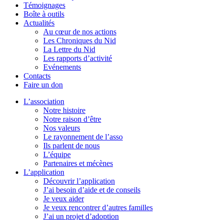
Témoignages
Boîte à outils
Actualités
Au cœur de nos actions
Les Chroniques du Nid
La Lettre du Nid
Les rapports d’activité
Evénements
Contacts
Faire un don
L’association
Notre histoire
Notre raison d’être
Nos valeurs
Le rayonnement de l’asso
Ils parlent de nous
L’équipe
Partenaires et mécènes
L’application
Découvrir l’application
J’ai besoin d’aide et de conseils
Je veux aider
Je veux rencontrer d’autres familles
J’ai un projet d’adoption