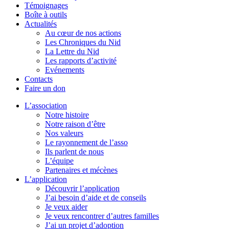
Témoignages
Boîte à outils
Actualités
Au cœur de nos actions
Les Chroniques du Nid
La Lettre du Nid
Les rapports d’activité
Evénements
Contacts
Faire un don
L’association
Notre histoire
Notre raison d’être
Nos valeurs
Le rayonnement de l’asso
Ils parlent de nous
L’équipe
Partenaires et mécènes
L’application
Découvrir l’application
J’ai besoin d’aide et de conseils
Je veux aider
Je veux rencontrer d’autres familles
J’ai un projet d’adoption