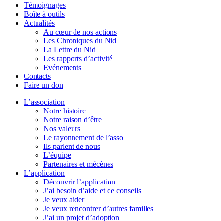
Témoignages
Boîte à outils
Actualités
Au cœur de nos actions
Les Chroniques du Nid
La Lettre du Nid
Les rapports d’activité
Evénements
Contacts
Faire un don
L’association
Notre histoire
Notre raison d’être
Nos valeurs
Le rayonnement de l’asso
Ils parlent de nous
L’équipe
Partenaires et mécènes
L’application
Découvrir l’application
J’ai besoin d’aide et de conseils
Je veux aider
Je veux rencontrer d’autres familles
J’ai un projet d’adoption