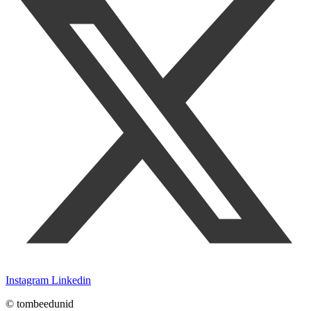
Instagram
Linkedin
© tombeedunid