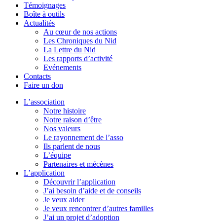
Témoignages
Boîte à outils
Actualités
Au cœur de nos actions
Les Chroniques du Nid
La Lettre du Nid
Les rapports d’activité
Evénements
Contacts
Faire un don
L’association
Notre histoire
Notre raison d’être
Nos valeurs
Le rayonnement de l’asso
Ils parlent de nous
L’équipe
Partenaires et mécènes
L’application
Découvrir l’application
J’ai besoin d’aide et de conseils
Je veux aider
Je veux rencontrer d’autres familles
J’ai un projet d’adoption