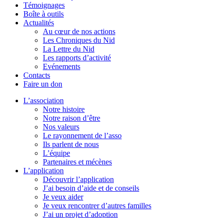
Témoignages
Boîte à outils
Actualités
Au cœur de nos actions
Les Chroniques du Nid
La Lettre du Nid
Les rapports d’activité
Evénements
Contacts
Faire un don
L’association
Notre histoire
Notre raison d’être
Nos valeurs
Le rayonnement de l’asso
Ils parlent de nous
L’équipe
Partenaires et mécènes
L’application
Découvrir l’application
J’ai besoin d’aide et de conseils
Je veux aider
Je veux rencontrer d’autres familles
J’ai un projet d’adoption