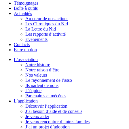
Témoignages
Boîte à outils
Actualités
Au cœur de nos actions
Les Chroniques du Nid
La Lettre du Nid
Les rapports d’activité
Evénements
Contacts
Faire un don
L’association
Notre histoire
Notre raison d’être
Nos valeurs
Le rayonnement de l’asso
Ils parlent de nous
L’équipe
Partenaires et mécènes
L’application
Découvrir l’application
J’ai besoin d’aide et de conseils
Je veux aider
Je veux rencontrer d’autres familles
J’ai un projet d’adoption