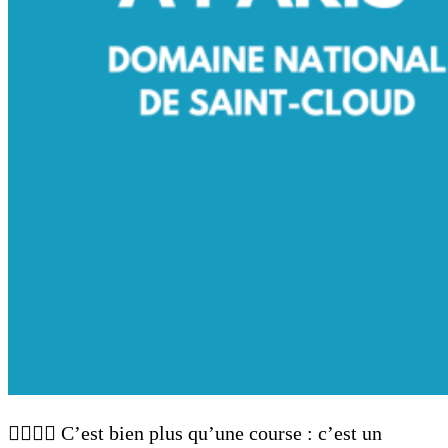
🏃‍♂️🏃‍♀️ C’est bien plus qu’une course : c’est un