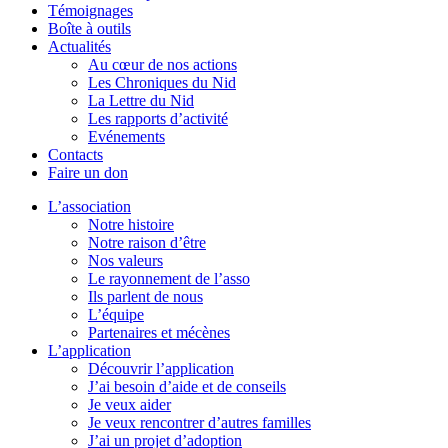
Témoignages
Boîte à outils
Actualités
Au cœur de nos actions
Les Chroniques du Nid
La Lettre du Nid
Les rapports d’activité
Evénements
Contacts
Faire un don
L’association
Notre histoire
Notre raison d’être
Nos valeurs
Le rayonnement de l’asso
Ils parlent de nous
L’équipe
Partenaires et mécènes
L’application
Découvrir l’application
J’ai besoin d’aide et de conseils
Je veux aider
Je veux rencontrer d’autres familles
J’ai un projet d’adoption