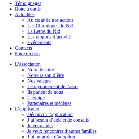
Témoignages
Boîte à outils
Actualités
Au cœur de nos actions
Les Chroniques du Nid
La Lettre du Nid
Les rapports d’activité
Evénements
Contacts
Faire un don
L’association
Notre histoire
Notre raison d’être
Nos valeurs
Le rayonnement de l’asso
Ils parlent de nous
L’équipe
Partenaires et mécènes
L’application
Découvrir l’application
J’ai besoin d’aide et de conseils
Je veux aider
Je veux rencontrer d’autres familles
J’ai un projet d’adoption