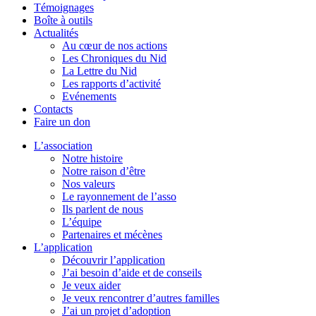
Témoignages
Boîte à outils
Actualités
Au cœur de nos actions
Les Chroniques du Nid
La Lettre du Nid
Les rapports d’activité
Evénements
Contacts
Faire un don
L’association
Notre histoire
Notre raison d’être
Nos valeurs
Le rayonnement de l’asso
Ils parlent de nous
L’équipe
Partenaires et mécènes
L’application
Découvrir l’application
J’ai besoin d’aide et de conseils
Je veux aider
Je veux rencontrer d’autres familles
J’ai un projet d’adoption