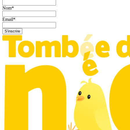
Nom
*
Email
*
S'inscrire