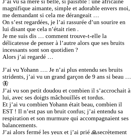
J’ai vu sa mère si belle, si paisible : une africaine
magnifique aimante, simple et adorable envers moi,
me demandant si cela me dérangeait …
On s’est regardées, je l’ai rassurée d’un sourire en
lui disant que cela n’était rien .
Je me suis dis … comment trouve-t-elle la
délicatesse de penser à l’autre alors que ses bruits
incessants sont son quotidien ?
Alors j’ai regardé …
J’ai vu Yohann …. Je n’ai plus entendu ses bruits
stridents, j’ai vu un grand garçon de 9 ans si beau …
🦋
J’ai vu son petit doudou et combien il s’accrochait à
lui, avec ses doigts mâchouillés et tordus.
Et j’ai vu combien Yohann était beau, combien il
EST ! Il n’est pas un bruit confus; j’ai entendu sa
respiration et son murmure qui accompagnaient ses
balancements.
J’ai alors fermé les yeux et j’ai prié 🙏secrètement