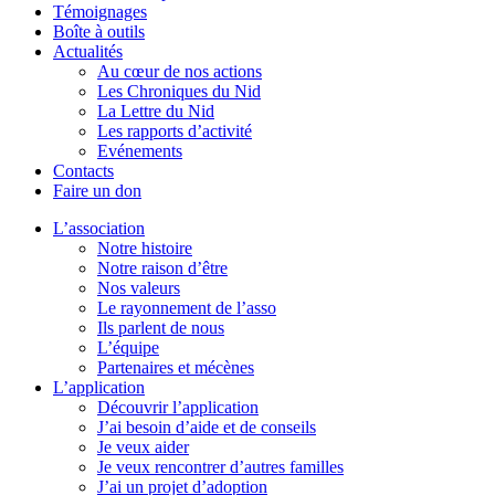
Témoignages
Boîte à outils
Actualités
Au cœur de nos actions
Les Chroniques du Nid
La Lettre du Nid
Les rapports d’activité
Evénements
Contacts
Faire un don
L’association
Notre histoire
Notre raison d’être
Nos valeurs
Le rayonnement de l’asso
Ils parlent de nous
L’équipe
Partenaires et mécènes
L’application
Découvrir l’application
J’ai besoin d’aide et de conseils
Je veux aider
Je veux rencontrer d’autres familles
J’ai un projet d’adoption